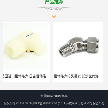
产品推荐
华东经销
世伟洛克接头批发 长沙世伟洛克接头 耐高温高压
您是第
1627481
位访客
版权所有 ©2026-08-09
沪ICP备2021025054号-2
上海牧冶阀门有限公司
保留所有