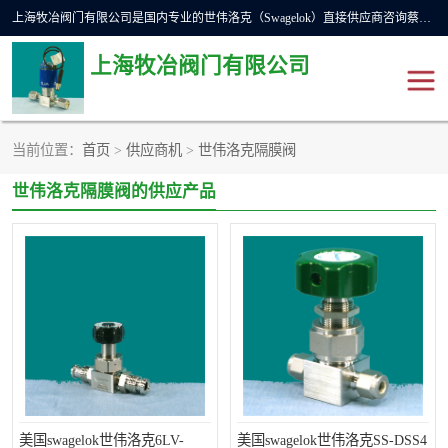
上海牧冶阀门有限公司是国内专业的世伟洛克（Swagelok）直接供应商咨询蔡工，主营世伟洛克球阀、世伟洛克针型阀、世伟洛克隔膜阀、世伟洛克旋塞阀、世伟洛克单向阀、世伟洛克接头、世伟洛克快速接头、世伟洛克卡套管、世伟洛克弯管器、世伟洛克工具等。
上海牧冶阀门有限公司
当前位置：
首页
>
供应商机
>
世伟洛克隔膜阀
世伟洛克
世伟洛克接头
世伟洛克隔膜阀的供应产品
世伟洛克球阀
世伟洛克针阀
世伟洛克过滤器
世伟洛克隔膜阀
世伟洛克单向阀
世伟洛克波纹管阀
DSC疏水阀
美国霍克HOKE
世伟洛克针型阀
世伟洛克旋塞阀
美国swagelok世伟洛克6LV-
美国swagelok世伟洛克SS-DSS4