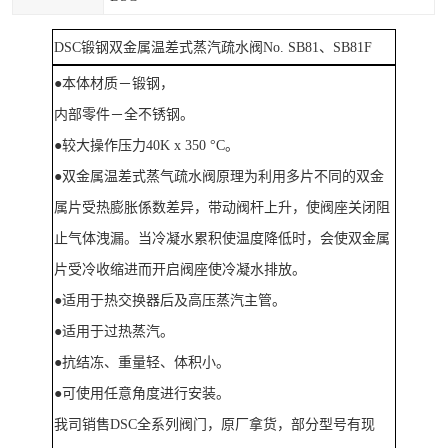
DSC
锻钢
双金属温差式蒸汽疏水
阀
No. SB81、SB81F
●本体材质－锻钢，
内部零件－全不锈钢。
●较大操作压力40K x 350 °C。
●双金属温差式蒸气疏水阀原理为利用多片不同的双金
属片受热膨胀係数差异，带动阀杆上升，使阀座关闭阻
止气体洩漏。当冷凝水累积使温度降低时，会使双金属
片受冷收缩进而开启阀座使冷凝水排放。
●适用于热交换器后及高压蒸汽主管。
●适用于过热蒸汽。
●抗结冻、重量轻、体积小。
●可使用任意角度进行安装。
我司销售
DSC全系列阀门，原厂拿货，部分型号有现