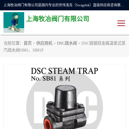
上海牧冶阀门有限公司是国内专业的世伟洛克（Swagelok）直接供应商咨询蔡工，主营世伟洛克球阀、世伟洛克针型阀、世伟洛克隔膜阀、世伟洛克旋塞阀、世伟洛克单向阀、世伟洛克接头、世伟洛克快速接头、世伟洛克卡套管、世伟洛克弯管器、世伟洛克工具等。
上海牧冶阀门有限公司
当前位置：
首页
>
供应商机
>
DSC疏水阀
> DSC锻钢双金属温差式蒸
世伟洛克
世伟洛克接头
汽疏水阀SB81、SB81F
世伟洛克球阀
世伟洛克针阀
世伟洛克过滤器
世伟洛克隔膜阀
世伟洛克单向阀
世伟洛克波纹管阀
DSC疏水阀
美国霍克HOKE
世伟洛克针型阀
世伟洛克旋塞阀