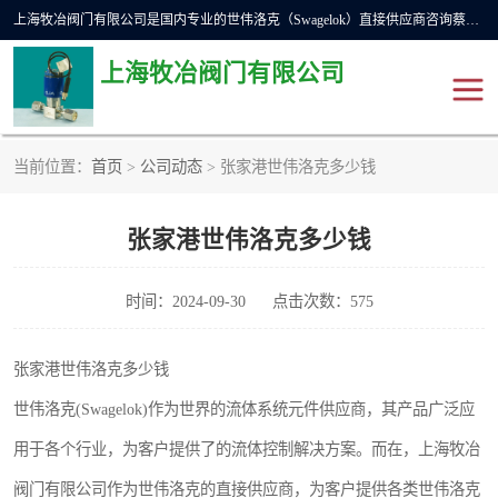
上海牧冶阀门有限公司是国内专业的世伟洛克（Swagelok）直接供应商咨询蔡工，主营世伟洛克球阀、世伟洛克针型阀、世伟洛克隔膜阀、世伟洛克旋塞阀、世伟洛克单向阀、世伟洛克接头、世伟洛克快速接头、世伟洛克卡套管、世伟洛克弯管器、世伟洛克工具等。
上海牧冶阀门有限公司
当前位置：
首页
>
公司动态
> 张家港世伟洛克多少钱
世伟洛克
世伟洛克接头
张家港世伟洛克多少钱
世伟洛克球阀
世伟洛克针阀
世伟洛克过滤器
世伟洛克隔膜阀
时间：2024-09-30
点击次数：575
世伟洛克单向阀
世伟洛克波纹管阀
张家港世伟洛克多少钱
世伟洛克(Swagelok)作为世界的流体系统元件供应商，其产品广泛应
DSC疏水阀
美国霍克HOKE
用于各个行业，为客户提供了的流体控制解决方案。而在，上海牧冶
世伟洛克针型阀
世伟洛克旋塞阀
阀门有限公司作为世伟洛克的直接供应商，为客户提供各类世伟洛克