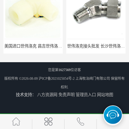
美国进口世伟洛克 昌吉世伟洛克接头 华东经销
世伟洛克接头批发 长沙世伟洛克接头 耐高温高压
您是第
1627569
位访客
版权所有 ©2026-08-09
沪ICP备2021025054号-2
上海牧冶阀门有限公司
保留所有
权利.
技术支持：
八方资源网
免责声明
管理员入口
网站地图
世伟洛克SS-8M0-1-4RS卡套接头部分现货
世伟洛克SS-10M0-1-8卡套接头部分现货