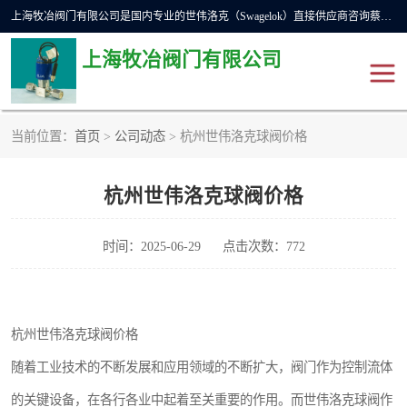
上海牧冶阀门有限公司是国内专业的世伟洛克（Swagelok）直接供应商咨询蔡工，主营世伟洛克球阀、世伟洛克针型阀、世伟洛克隔膜阀、世伟洛克旋塞阀、世伟洛克单向阀、世伟洛克接头、世伟洛克快速接头、世伟洛克卡套管、世伟洛克弯管器、世伟洛克工具等。
上海牧冶阀门有限公司
当前位置：
首页
>
公司动态
> 杭州世伟洛克球阀价格
世伟洛克
世伟洛克接头
杭州世伟洛克球阀价格
世伟洛克球阀
世伟洛克针阀
世伟洛克过滤器
世伟洛克隔膜阀
时间：2025-06-29
点击次数：772
世伟洛克单向阀
世伟洛克波纹管阀
杭州世伟洛克球阀价格
DSC疏水阀
美国霍克HOKE
随着工业技术的不断发展和应用领域的不断扩大，阀门作为控制流体
世伟洛克针型阀
世伟洛克旋塞阀
的关键设备，在各行各业中起着至关重要的作用。而世伟洛克球阀作