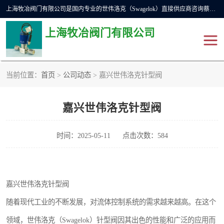
上海牧冶阀门有限公司是国内专业的世伟洛克（Swagelok）直接供应商咨询蔡工，主营世伟洛克球阀、世伟洛克针型阀、世伟洛克隔膜阀、世伟洛克旋塞阀、世伟洛克单向阀、世伟洛克接头、世伟洛克快速接头、世伟洛克卡套管、世伟洛克弯管器、世伟洛克工具等。
上海牧冶阀门有限公司
当前位置：
首页
>
公司动态
> 嘉兴世伟洛克针型阀
世伟洛克
世伟洛克接头
嘉兴世伟洛克针型阀
世伟洛克球阀
世伟洛克针阀
世伟洛克过滤器
世伟洛克隔膜阀
时间：2025-05-11
点击次数：584
世伟洛克单向阀
世伟洛克波纹管阀
嘉兴世伟洛克针型阀
DSC疏水阀
美国霍克HOKE
随着现代工业的不断发展，对流体控制系统的需求越来越高。在这个
世伟洛克针型阀
世伟洛克旋塞阀
领域，世伟洛克（Swagelok）针型阀因其出色的性能和广泛的应用而