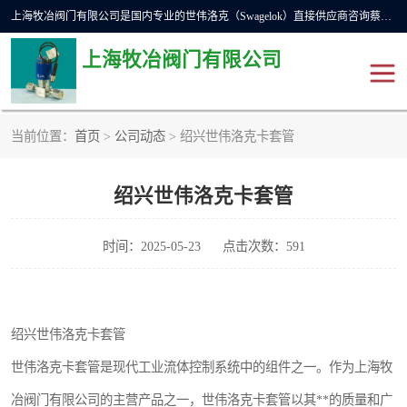
上海牧冶阀门有限公司是国内专业的世伟洛克（Swagelok）直接供应商咨询蔡工，主营世伟洛克球阀、世伟洛克针型阀、世伟洛克隔膜阀、世伟洛克旋塞阀、世伟洛克单向阀、世伟洛克接头、世伟洛克快速接头、世伟洛克卡套管、世伟洛克弯管器、世伟洛克工具等。
上海牧冶阀门有限公司
当前位置：
首页
>
公司动态
> 绍兴世伟洛克卡套管
世伟洛克
世伟洛克接头
绍兴世伟洛克卡套管
世伟洛克球阀
世伟洛克针阀
世伟洛克过滤器
世伟洛克隔膜阀
时间：2025-05-23
点击次数：591
世伟洛克单向阀
世伟洛克波纹管阀
绍兴世伟洛克卡套管
DSC疏水阀
美国霍克HOKE
世伟洛克卡套管是现代工业流体控制系统中的组件之一。作为上海牧
世伟洛克针型阀
世伟洛克旋塞阀
冶阀门有限公司的主营产品之一，世伟洛克卡套管以其**的质量和广