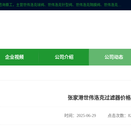
上海牧冶阀门有限公司是国内专业的世伟洛克（Swagelok）直接供应商咨询蔡工，主营世伟洛克球阀、世伟洛克针型阀、世伟洛克隔膜阀、世伟洛克旋塞阀、世伟洛克单向阀、世伟洛克接头、世伟洛克快速接头、世伟洛克卡套管、世伟洛克弯管器、世伟洛克工具等。
企业视频
公司介绍
公司动态
张家港世伟洛克过滤器价格
时间：2025-06-29
点击次数：82