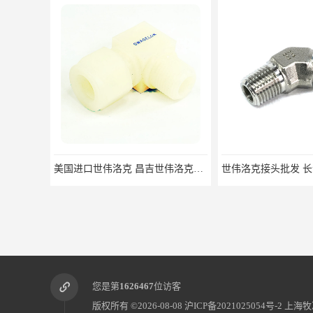
美国进口世伟洛克 昌吉世伟洛克接头 华东经销
您是第
1626467
位访客
版权所有 ©2026-08-08
沪ICP备2021025054号-2
上海牧