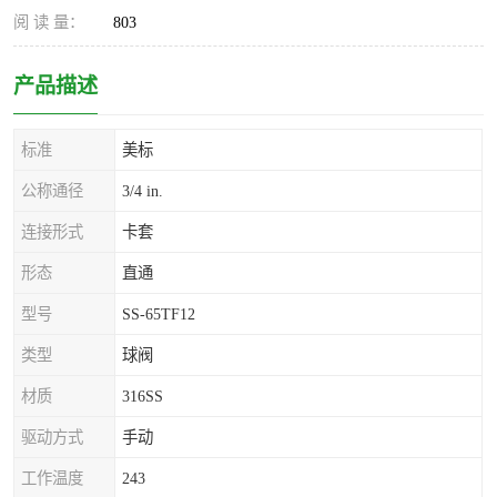
阅 读 量：
803
产品描述
标准
美标
公称通径
3/4 in.
连接形式
卡套
形态
直通
型号
SS-65TF12
类型
球阀
材质
316SS
驱动方式
手动
工作温度
243