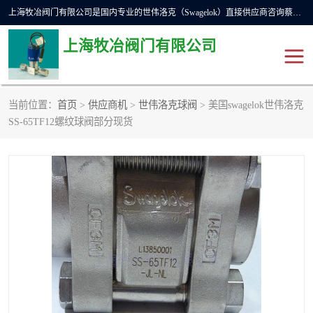
上海牧冶阀门有限公司是国内专业的世伟洛克（Swagelok）直接供应商咨询蔡工，主营世伟洛克球阀、世伟洛克针型阀、世伟洛克隔膜阀、世伟洛克旋塞阀、世伟洛克单向阀、世伟洛克接头、世伟洛克快速接头、世伟洛克卡套管、世伟洛克弯管器、世伟洛克工具等。
上海牧冶阀门有限公司
当前位置：
首页
>
供应商机
>
世伟洛克球阀
> 美国swagelok世伟洛克
世伟洛克
世伟洛克接头
SS-65TF12螺纹球阀部分现货
世伟洛克球阀
世伟洛克针阀
世伟洛克过滤器
世伟洛克隔膜阀
世伟洛克单向阀
世伟洛克波纹管阀
DSC疏水阀
美国霍克HOKE
世伟洛克针型阀
世伟洛克旋塞阀