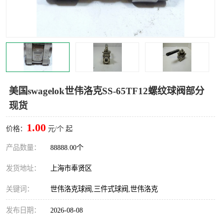
世伟洛克卡套管
世伟洛克弯管器
世伟洛克工具
世伟洛克快速接头
美国swagelok世伟洛克SS-65TF12螺纹球阀部分
现货
1.00
价格：
元/个 起
产品数量：
88888.00个
发货地址：
上海市奉贤区
关键词：
世伟洛克球阀,三件式球阀,世伟洛克
发布日期：
2026-08-08