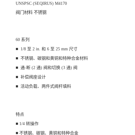
UNSPSC (SEQIRUS)
M4170
阀门材料
不锈钢
60
系列
■
1/8
至
2 in.
和
6
至
25 mm
尺寸
■
不锈钢、碳钢和黄铜和特种合金材料
■
通
-
断
(2
通
)
阀和切换
(3
通
)
阀
■
补偿阀座设计
■
活动负载、两件式阀杆填料
特点
■
1/4
转操作
■
不锈钢、碳钢、黄铜和特种合金