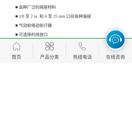
■
品种广泛的阀座材料
■
1/8
至
2 in.
和
6
至
25 mm
口径各种端接
■
气动和电动执行器
■
可选择的排放口
■
提供符合
API 641
的低排放认证
首页
产品分类
热线电话
在线咨询
标准配制为杆式手柄。还可提供：
■ 椭圆形手柄
■ 杆式和椭圆形手柄的锁定支架
■ 椭圆形闩锁手柄
■ 备用乙烯树脂衬套
密封成套件
密封成套件包含阀杆弹簧、阀杆
O
型圈支