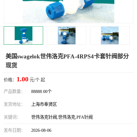
世伟洛克卡套管
世伟洛克弯管器
世伟洛克工具
世伟洛克快速接头
美国swagelok世伟洛克PFA-4RPS4卡套针阀部分
现货
1.00
价格：
元/个 起
产品数量：
88888.00个
发货地址：
上海市奉贤区
关键词：
世伟洛克针阀,世伟洛克,PFA针阀
发布日期：
2026-08-06