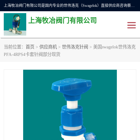
上海牧冶阀门有限公司是国内专业的世伟洛克（Swagelok）直接供应商咨询蔡工，主营世伟洛克球阀、世伟洛克针型阀、世伟洛克隔膜阀、世伟洛克旋塞阀、世伟洛克单向阀、世伟洛克接头、世伟洛克快速接头、世伟洛克卡套管、世伟洛克弯管器、世伟洛克工具等。
上海牧冶阀门有限公司
当前位置：
首页
>
供应商机
>
世伟洛克针阀
> 美国swagelok世伟洛克
世伟洛克
世伟洛克接头
PFA-4RPS4卡套针阀部分现货
世伟洛克球阀
世伟洛克针阀
世伟洛克过滤器
世伟洛克隔膜阀
世伟洛克单向阀
世伟洛克波纹管阀
DSC疏水阀
美国霍克HOKE
世伟洛克针型阀
世伟洛克旋塞阀