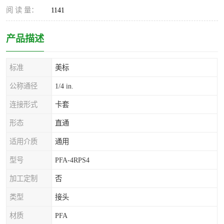
阅 读 量：
1141
产品描述
标准
美标
公称通径
1/4 in.
连接形式
卡套
形态
直通
适用介质
通用
型号
PFA-4RPS4
加工定制
否
类型
接头
材质
PFA