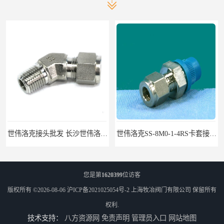
世伟洛克SS-8M0-1-4RS卡套接头部分现货
世伟洛克SS-10M0-1-8卡套接头部分现货
您是第
1620399
位访客
版权所有 ©2026-08-06
沪ICP备2021025054号-2
上海牧冶阀门有限公司
保留所有
权利.
技术支持：
八方资源网
免责声明
管理员入口
网站地图