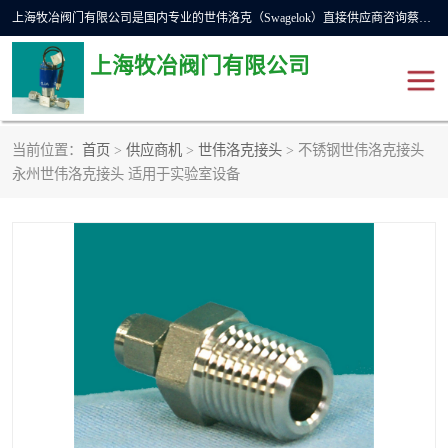
上海牧冶阀门有限公司是国内专业的世伟洛克（Swagelok）直接供应商咨询蔡工，主营世伟洛克球阀、世伟洛克针型阀、世伟洛克隔膜阀、世伟洛克旋塞阀、世伟洛克单向阀、世伟洛克接头、世伟洛克快速接头、世伟洛克卡套管、世伟洛克弯管器、世伟洛克工具等。
上海牧冶阀门有限公司
当前位置：
首页
>
供应商机
>
世伟洛克接头
> 不锈钢世伟洛克接头
世伟洛克
世伟洛克接头
永州世伟洛克接头 适用于实验室设备
世伟洛克球阀
世伟洛克针阀
世伟洛克过滤器
世伟洛克隔膜阀
世伟洛克单向阀
世伟洛克波纹管阀
DSC疏水阀
美国霍克HOKE
世伟洛克针型阀
世伟洛克旋塞阀