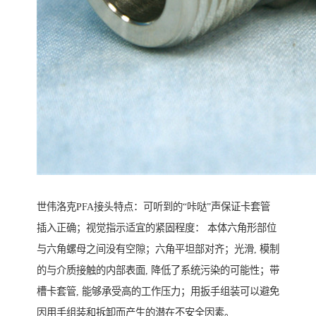
世伟洛克PFA接头特点：可听到的“咔哒”声保证卡套管
插入正确；视觉指示适宜的紧固程度： 本体六角形部位
与六角螺母之间没有空隙；六角平坦部对齐；光滑, 模制
的与介质接触的内部表面, 降低了系统污染的可能性；带
槽卡套管, 能够承受高的工作压力；用扳手组装可以避免
因用手组装和拆卸而产生的潜在不安全因素。