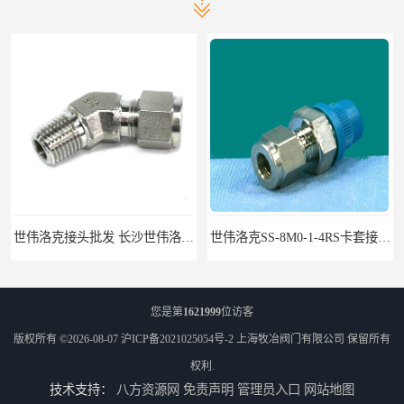
世伟洛克接头批发 长沙世伟洛克接头 耐高温高压
世伟洛克SS-8M0-1-4RS卡套接头部分现货
您是第
1621999
位访客
版权所有 ©2026-08-07
沪ICP备2021025054号-2
上海牧冶阀门有限公司
保留所有
权利.
技术支持：
八方资源网
免责声明
管理员入口
网站地图