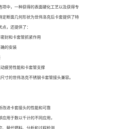
选项中，一种获得的表面硬化工艺以及获得专
特定断面几何形状为世伟洛克后卡套提供了特
优点，还提供了：
体密封和卡套管抓紧作用
正确的安装
装
振动疲劳性能和卡套管支撑
同尺寸的世伟洛克不锈钢卡套管接头兼容。
断改进卡套接头的性能和可靠
够应用于数以千计的不同应用，
究、替代燃料、分析和过程检测