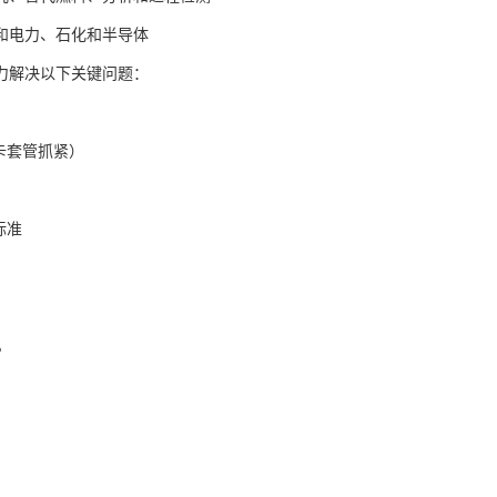
和电力、石化和半导体
力解决以下关键问题：
卡套管抓紧）
标准
。