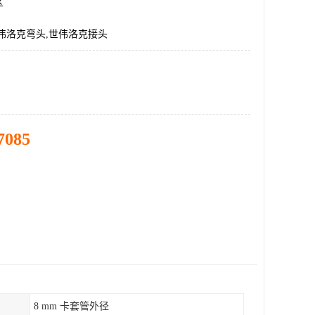
区
伟洛克弯头,世伟洛克接头
7085
8 mm 卡套管外径