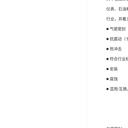
仪表、石油
行业，并着
■ 气密密封
■ 抗震动（
■ 热冲击
■ 符合行业
■ 安装
■ 腐蚀
■ 混用/互换