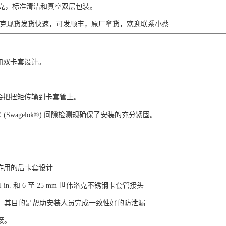
.2克，标准清洁和真空双层包装。
克现货发货快速，可发顺丰，原厂拿货，欢迎联系小蔡
载和双卡套设计。
。
不会把扭矩传输到卡套管上。
 (Swagelok®) 间隙检测规确保了安装的充分紧固。
箍作用的后卡套设计
 1 in. 和 6 至 25 mm 世伟洛克不锈钢卡套管接头
，其目的是帮助安装人员完成一致性好的防泄漏
接。