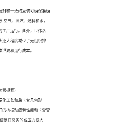
密封和一致的复装可确保准确
数-空气、蒸汽、燃料和水，
的工厂运行。此外，世伟洛
头还大程度减少了无组织排
体泄漏和运行成本。
套管抓紧）
硬化工艺和后卡套几何形
好的抗振动疲劳性能和卡套管
即便是在恶劣的或压力很大