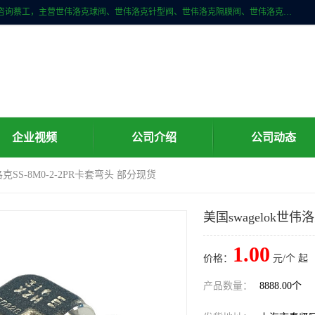
上海牧冶阀门有限公司是国内专业的世伟洛克（Swagelok）直接供应商咨询蔡工，主营世伟洛克球阀、世伟洛克针型阀、世伟洛克隔膜阀、世伟洛克旋塞阀、世伟洛克单向阀、世伟洛克接头、世伟洛克快速接头、世伟洛克卡套管、世伟洛克弯管器、世伟洛克工具等。
企业视频
公司介绍
公司动态
伟洛克SS-8M0-2-2PR卡套弯头 部分现货
美国swagelok世伟
1.00
价格：
元/个 起
产品数量：
8888.00个