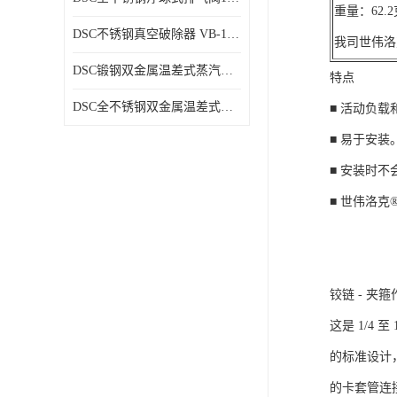
重量：62
DSC不锈钢真空破除器 VB-1系列
我司世伟洛
DSC锻钢双金属温差式蒸汽疏水阀SB81、SB81F
特点
DSC全不锈钢双金属温差式蒸汽疏水阀SB73、SB73F
■ 活动负
■ 易于安装
■ 安装时
■ 世伟洛克®
铰链 - 夹
这是 1/4 至
的标准设计
的卡套管连