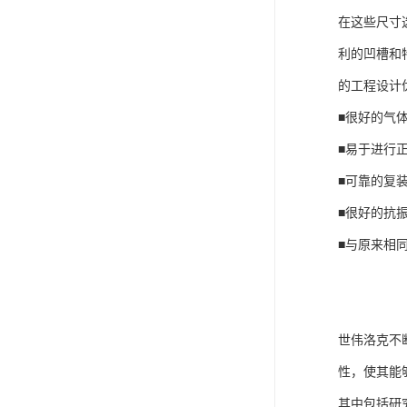
在这些尺寸
利的凹槽和
的工程设计
■很好的气
■易于进行
■可靠的复
■很好的抗
■与原来相
世伟洛克不
性，使其能
其中包括研