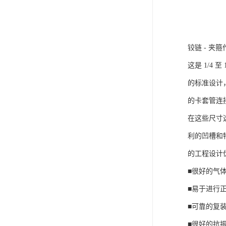
铰链 - 夹
这是 1/4 至
的标准设计
的卡套管连
在这些尺寸
利的凹槽和
的工程设计
■很好的气
■易于进行
■可靠的复
■很好的抗