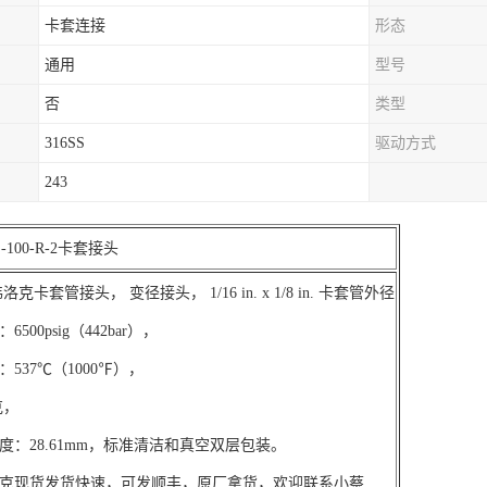
卡套连接
形态
通用
型号
否
类型
316SS
驱动方式
243
100-R-2卡套接头
克卡套管接头， 变径接头， 1/16 in. x 1/8 in. 卡套管外径
500psig（442bar），
537℃（1000℉），
克，
度：28.61mm，标准清洁和真空双层包装。
克现货发货快速，可发顺丰，原厂拿货，欢迎联系小蔡