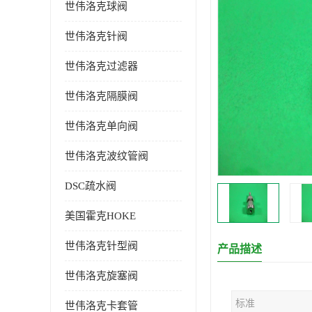
世伟洛克球阀
世伟洛克针阀
世伟洛克过滤器
世伟洛克隔膜阀
世伟洛克单向阀
世伟洛克波纹管阀
DSC疏水阀
美国霍克HOKE
世伟洛克针型阀
产品描述
世伟洛克旋塞阀
标准
世伟洛克卡套管