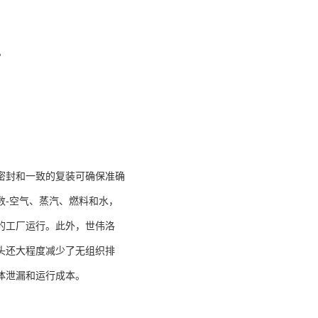
。
密封和一致的复装可确保准确
数-空气、蒸汽、燃料和水，
的工厂运行。此外，世伟洛
头还大程度减少了无组织排
体泄漏和运行成本。