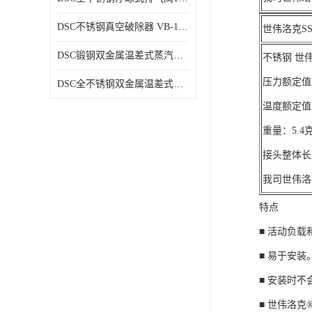
DSC不锈钢真空破除器 VB-1系列
世伟洛克SS-
DSC锻钢双金属温差式蒸汽疏水阀SB81、SB81F
不锈钢 世伟洛
压力额定值：6
DSC全不锈钢双金属温差式蒸汽疏水阀SB73、SB73F
温度额定值：
重量：5.4
接头整体长
我司世伟洛
特点
■ 活动负
■ 易于安装
■ 安装时
■ 世伟洛克®