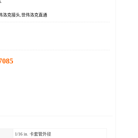
区
伟洛克接头,世伟洛克直通
7085
1/16 in. 卡套管外径