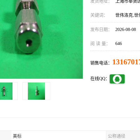
发货地址：
上海市奉贤
关键词：
世伟洛克,世
发布日期：
2026-08-08
阅 读 量：
646
1316701
销售电话：
在线QQ：
美标
公称通径