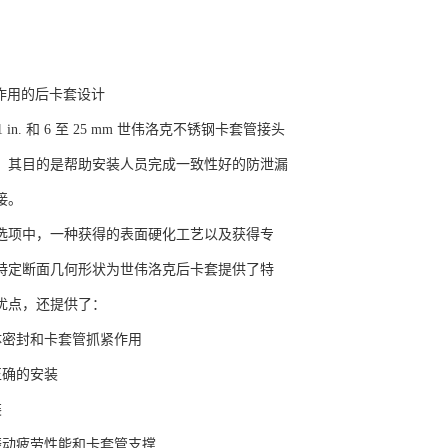
箍作用的后卡套设计
 1 in. 和 6 至 25 mm 世伟洛克不锈钢卡套管接头
，其目的是帮助安装人员完成一致性好的防泄漏
接。
选项中，一种获得的表面硬化工艺以及获得专
特定断面几何形状为世伟洛克后卡套提供了特
优点，还提供了：
体密封和卡套管抓紧作用
正确的安装
装
振动疲劳性能和卡套管支撑