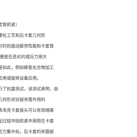
套管抓紧）
硬化工艺和后卡套几何形
好的抗振动疲劳性能和卡套管
即便是在恶劣的或压力很大
是如此，例如碳氢化合物加工
应用或旋转设备应用。
行了抗震测试，该测试表明，由
几何形状铰链夹箍作用的
伟洛克卡套接头可以有效隔离
配过程中因抓紧作用而在卡套
应力集中处。后卡套的夹箍部