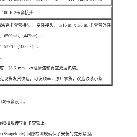
100-R-2卡套接头
克卡套管接头， 变径接头， 1/16 in. x 1/8 in. 卡套管外径
500psig（442bar），
537℃（1000℉），
克，
度：28.61mm，标准清洁和真空双层包装。
克现货发货快速，可发顺丰，原厂拿货，欢迎联系小蔡
载和双卡套设计。
。
不会把扭矩传输到卡套管上。
 (Swagelok®) 间隙检测规确保了安装的充分紧固。