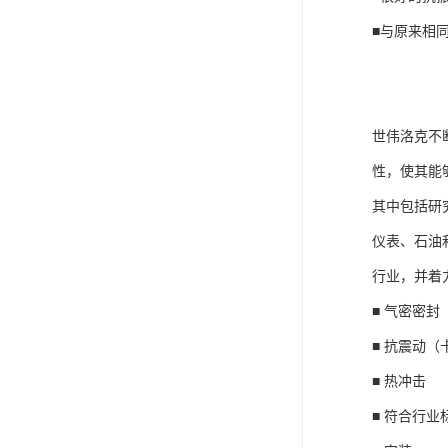
■与原来相
世伟洛克不
性，使其能
其中包括研
仪表、石油
行业，并着
■ 气密密封
■ 抗震动（
■ 热冲击
■ 符合行业