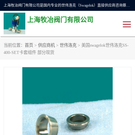
上海牧冶阀门有限公司是国内专业的世伟洛克（Swagelok）直接供应商咨询蔡工，主营世伟洛克球阀、世伟洛克针型阀、世伟洛克隔膜阀、世伟洛克旋塞阀、世伟洛克单向阀、世伟洛克接头、世伟洛克快速接头、世伟洛克卡套管、世伟洛克弯管器、世伟洛克工具等。
上海牧冶阀门有限公司
当前位置：
首页
>
供应商机
>
世伟洛克
> 美国swagelok世伟洛克SS-
世伟洛克
世伟洛克接头
400-SET卡套组件 部分现货
世伟洛克球阀
世伟洛克针阀
世伟洛克过滤器
世伟洛克隔膜阀
世伟洛克单向阀
世伟洛克波纹管阀
DSC疏水阀
美国霍克HOKE
世伟洛克针型阀
世伟洛克旋塞阀