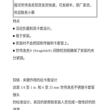
我司世伟洛克现货发货快速，可发顺丰，原厂拿货，
欢迎联系小蔡
特点
■ 活动负载和双卡套设计。
■ 易于安装。
■ 安装时不会把扭矩传输到卡套管上。
■ 世伟洛克® (Swagelok®) 间隙检测规确保了安装的充
分紧固。
铰链 - 夹箍作用的后卡套设计
这是 1/4 至 1 in. 和 6 至 25 mm 世伟洛克不锈钢卡套管
接头
的标准设计，其目的是帮助安装人员完成一致性好的防
泄漏