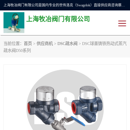
上海牧冶阀门有限公司是国内专业的世伟洛克（Swagelok）直接供应商咨询蔡工，主营世伟洛克球阀、世伟洛克针型阀、世伟洛克隔膜阀、世伟洛克旋塞阀、世伟洛克单向阀、世伟洛克接头、世伟洛克快速接头、世伟洛克卡套管、世伟洛克弯管器、世伟洛克工具等。
上海牧冶阀门有限公司
当前位置：
首页
>
供应商机
>
DSC疏水阀
> DSC球墨铸铁热动式蒸汽
世伟洛克
世伟洛克接头
疏水阀D50系列
世伟洛克球阀
世伟洛克针阀
世伟洛克过滤器
世伟洛克隔膜阀
世伟洛克单向阀
世伟洛克波纹管阀
DSC疏水阀
美国霍克HOKE
世伟洛克针型阀
世伟洛克旋塞阀