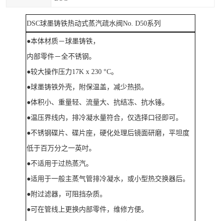
DSC球墨铸铁热动式蒸汽疏水阀No. D50
系列
●本体材质－球墨铸铁，
内部零件－全不锈钢。
●较大操作压力17K x 230 °C。
●球墨铸铁外壳，附保温盖，减少热损。
●体积小、重量轻、流量大、抗结冻、抗水锤。
●温压界线内，排冷凝水量符合，仅选择口径即可。
●不锈钢碟片、碟片座，硬化处理后镜面研磨，平坦度
低于百万分之一英吋。
●不适用于过热蒸汽。
●适用于一般主蒸气管排冷凝水，或小型热交换器后。
●附过滤器，可阻挡杂质。
●可在管线上更换内部零件，维修方便。