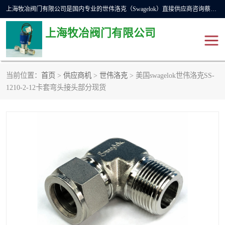
上海牧冶阀门有限公司是国内专业的世伟洛克（Swagelok）直接供应商咨询蔡工，主营世伟洛克球阀、世伟洛克针型阀、世伟洛克隔膜阀、世伟洛克旋塞阀、世伟洛克单向阀、世伟洛克接头、世伟洛克快速接头、世伟洛克卡套管、世伟洛克弯管器、世伟洛克工具等。
上海牧冶阀门有限公司
当前位置：
首页
>
供应商机
>
世伟洛克
> 美国swagelok世伟洛克SS-
世伟洛克
世伟洛克接头
1210-2-12卡套弯头接头部分现货
世伟洛克球阀
世伟洛克针阀
世伟洛克过滤器
世伟洛克隔膜阀
世伟洛克单向阀
世伟洛克波纹管阀
DSC疏水阀
美国霍克HOKE
世伟洛克针型阀
世伟洛克旋塞阀