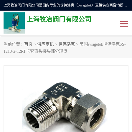
上海牧冶阀门有限公司是国内专业的世伟洛克（Swagelok）直接供应商咨询蔡工，主营世伟洛克球阀、世伟洛克针型阀、世伟洛克隔膜阀、世伟洛克旋塞阀、世伟洛克单向阀、世伟洛克接头、世伟洛克快速接头、世伟洛克卡套管、世伟洛克弯管器、世伟洛克工具等。
上海牧冶阀门有限公司
当前位置：
首页
>
供应商机
>
世伟洛克
> 美国swagelok世伟洛克SS-
世伟洛克
世伟洛克接头
1210-2-12RT卡套弯头接头部分现货
世伟洛克球阀
世伟洛克针阀
世伟洛克过滤器
世伟洛克隔膜阀
世伟洛克单向阀
世伟洛克波纹管阀
DSC疏水阀
美国霍克HOKE
世伟洛克针型阀
世伟洛克旋塞阀