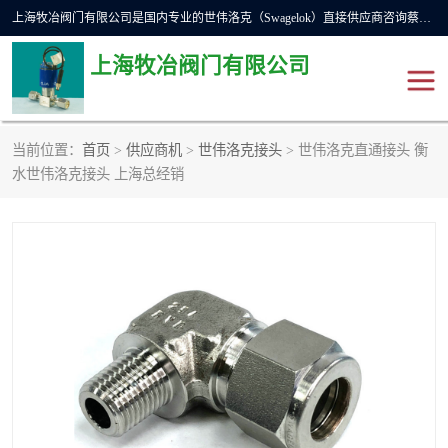
上海牧冶阀门有限公司是国内专业的世伟洛克（Swagelok）直接供应商咨询蔡工，主营世伟洛克球阀、世伟洛克针型阀、世伟洛克隔膜阀、世伟洛克旋塞阀、世伟洛克单向阀、世伟洛克接头、世伟洛克快速接头、世伟洛克卡套管、世伟洛克弯管器、世伟洛克工具等。
上海牧冶阀门有限公司
当前位置：
首页
>
供应商机
>
世伟洛克接头
> 世伟洛克直通接头 衡
世伟洛克
世伟洛克接头
水世伟洛克接头 上海总经销
世伟洛克球阀
世伟洛克针阀
世伟洛克过滤器
世伟洛克隔膜阀
世伟洛克单向阀
世伟洛克波纹管阀
DSC疏水阀
美国霍克HOKE
世伟洛克针型阀
世伟洛克旋塞阀