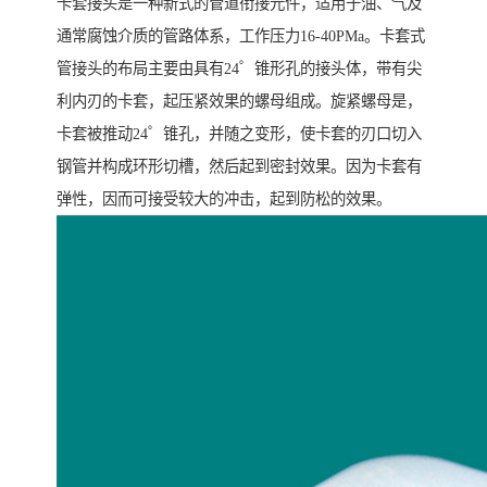
卡套接头是一种新式的管道衔接元件，适用于油、气及
通常腐蚀介质的管路体系，工作压力16-40PMa。卡套式
管接头的布局主要由具有24゜锥形孔的接头体，带有尖
利内刃的卡套，起压紧效果的螺母组成。旋紧螺母是，
卡套被推动24゜锥孔，并随之变形，使卡套的刃口切入
钢管并构成环形切槽，然后起到密封效果。因为卡套有
弹性，因而可接受较大的冲击，起到防松的效果。