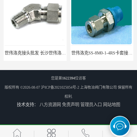
世伟洛克SS-8M0-1-4RS卡套接头部分现货
世伟洛克SS-10M0-1-8卡套接头部分现货
您是第
1622394
位访客
版权所有 ©2026-08-07
沪ICP备2021025054号-2
上海牧冶阀门有限公司
保留所有
权利.
技术支持：
八方资源网
免责声明
管理员入口
网站地图
世伟洛克
世伟洛克球阀