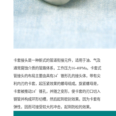
卡套接头是一种新式的管道衔接元件，适用于油、气及
通常腐蚀介质的管路体系，工作压力16-40PMa。卡套式
管接头的布局主要由具有24゜锥形孔的接头体，带有尖
利内刃的卡套，起压紧效果的螺母组成。旋紧螺母是，
卡套被推动24゜锥孔，并随之变形，使卡套的刃口切入
钢管并构成环形切槽，然后起到密封效果。因为卡套有
弹性，因而可接受较大的冲击，起到防松的效果。