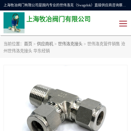
上海牧冶阀门有限公司是国内专业的世伟洛克（Swagelok）直接供应商咨询蔡工，主营世伟洛克球阀、世伟洛克针型阀、世伟洛克隔膜阀、世伟洛克旋塞阀、世伟洛克单向阀、世伟洛克接头、世伟洛克快速接头、世伟洛克卡套管、世伟洛克弯管器、世伟洛克工具等。
上海牧冶阀门有限公司
当前位置：
首页
>
供应商机
>
世伟洛克接头
> 世伟洛克管件销售 沧
世伟洛克
世伟洛克接头
州世伟洛克接头 华东经销
世伟洛克球阀
世伟洛克针阀
世伟洛克过滤器
世伟洛克隔膜阀
世伟洛克单向阀
世伟洛克波纹管阀
DSC疏水阀
美国霍克HOKE
世伟洛克针型阀
世伟洛克旋塞阀