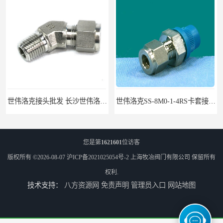
世伟洛克接头批发 长沙世伟洛克接头 耐高温高压
世伟洛克SS-8M0-1-4RS卡套接头部分现货
您是第
1621601
位访客
版权所有 ©2026-08-07
沪ICP备2021025054号-2
上海牧冶阀门有限公司
保留所有
权利.
技术支持：
八方资源网
免责声明
管理员入口
网站地图