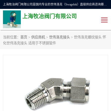
上海牧冶阀门有限公司是国内专业的世伟洛克（Swagelok）直接供应商咨询蔡工，主营世伟洛克球阀、世伟洛克针型阀、世伟洛克隔膜阀、世伟洛克旋塞阀、世伟洛克单向阀、世伟洛克接头、世伟洛克快速接头、世伟洛克卡套管、世伟洛克弯管器、世伟洛克工具等。
上海牧冶阀门有限公司
当前位置：
首页
>
供应商机
>
世伟洛克接头
> 世伟洛克螺纹接头 怀
世伟洛克
世伟洛克接头
化世伟洛克接头 适用于不锈钢管件
世伟洛克球阀
世伟洛克针阀
世伟洛克过滤器
世伟洛克隔膜阀
世伟洛克单向阀
世伟洛克波纹管阀
DSC疏水阀
美国霍克HOKE
世伟洛克针型阀
世伟洛克旋塞阀