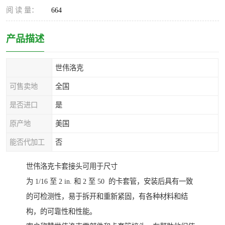
阅 读 量：
664
产品描述
世伟洛克
可售卖地
全国
是否进口
是
原产地
美国
能否代加工
否
世伟洛克卡套接头可用于尺寸
为 1/16 至 2 in. 和 2 至 50 的卡套管，安装后具有一致
的可检测性，易于拆开和重新紧固，有各种材料和结
构，的可靠性和性能。