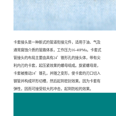
卡套接头是一种新式的管道衔接元件，适用于油、气及
通常腐蚀介质的管路体系，工作压力16-40PMa。卡套式
管接头的布局主要由具有24゜锥形孔的接头体，带有尖
利内刃的卡套，起压紧效果的螺母组成。旋紧螺母是，
卡套被推动24゜锥孔，并随之变形，使卡套的刃口切入
钢管并构成环形切槽，然后起到密封效果。因为卡套有
弹性，因而可接受较大的冲击，起到防松的效果。