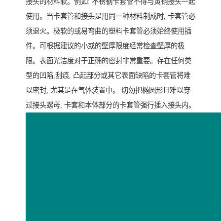
接头的材料软。例如: 不锈钢卡套管不得与黄铜接头一起
使用。当卡套管和接头是用同一种材料制成时, 卡套管必
须退火。极软的或易弯曲的塑料卡套管必须始终使用插
件。可根据建议的小或的壁厚限度经常检查壁厚的极
限。表面光洁度对于正确的密封非常重要。存在任何类
型的凹陷,刮痕, 凸起部分或其它表面缺陷的卡套管将难
以密封, 尤其是在气体装置中。 切勿把椭圆形且难以穿
过接头螺母, 卡套和本体部分的卡套管强行插入接头内。