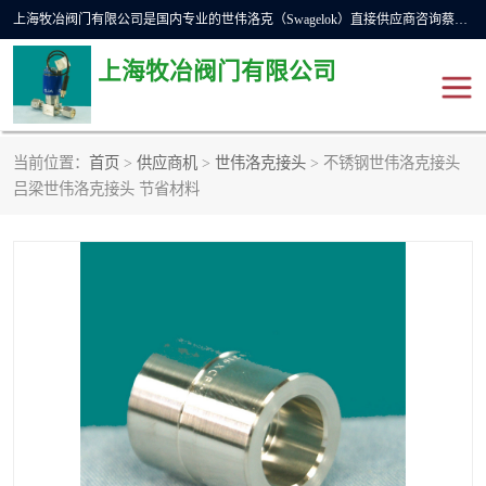
上海牧冶阀门有限公司是国内专业的世伟洛克（Swagelok）直接供应商咨询蔡工，主营世伟洛克球阀、世伟洛克针型阀、世伟洛克隔膜阀、世伟洛克旋塞阀、世伟洛克单向阀、世伟洛克接头、世伟洛克快速接头、世伟洛克卡套管、世伟洛克弯管器、世伟洛克工具等。
上海牧冶阀门有限公司
当前位置：
首页
>
供应商机
>
世伟洛克接头
> 不锈钢世伟洛克接头
世伟洛克
世伟洛克接头
吕梁世伟洛克接头 节省材料
世伟洛克球阀
世伟洛克针阀
世伟洛克过滤器
世伟洛克隔膜阀
世伟洛克单向阀
世伟洛克波纹管阀
DSC疏水阀
美国霍克HOKE
世伟洛克针型阀
世伟洛克旋塞阀