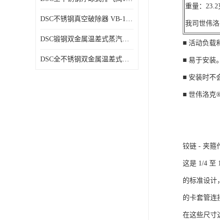
重量：23
DSC不锈钢真空破除器 VB-1系列
我司世伟洛
DSC锻钢双金属温差式蒸汽疏水阀SB81、SB81F
■ 活动负
DSC全不锈钢双金属温差式蒸汽疏水阀SB73、SB73F
■ 易于安装
■ 安装时
■ 世伟洛克®
铰链 - 夹
这是 1/4 至
的标准设计
的卡套管连
在这些尺寸