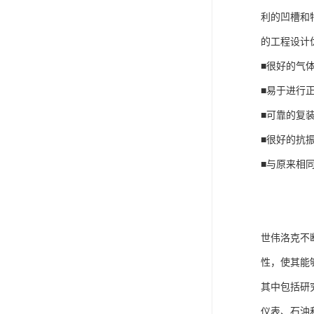
利的凹槽和
的工程设计
■很好的气
■易于进行
■可靠的复
■很好的抗
■与原来相
世伟洛克不
性，使其能
其中包括研
仪表、石油