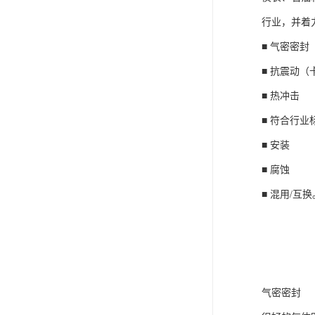
行业，并着
■ 气密密封
■ 抗震动（
■ 热冲击
■ 符合行业
■ 安装
■ 腐蚀
■ 混用/互换
气密密封