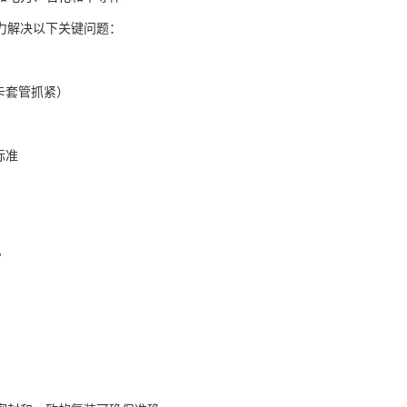
力解决以下关键问题：
卡套管抓紧）
标准
。