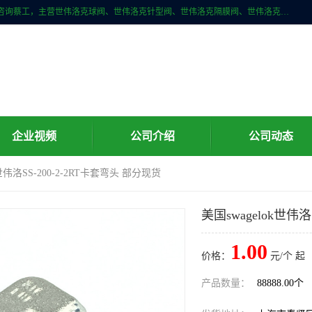
上海牧冶阀门有限公司是国内专业的世伟洛克（Swagelok）直接供应商咨询蔡工，主营世伟洛克球阀、世伟洛克针型阀、世伟洛克隔膜阀、世伟洛克旋塞阀、世伟洛克单向阀、世伟洛克接头、世伟洛克快速接头、世伟洛克卡套管、世伟洛克弯管器、世伟洛克工具等。
企业视频
公司介绍
公司动态
k世伟洛SS-200-2-2RT卡套弯头 部分现货
美国swagelok世伟洛
1.00
价格：
元/个 起
产品数量：
88888.00个