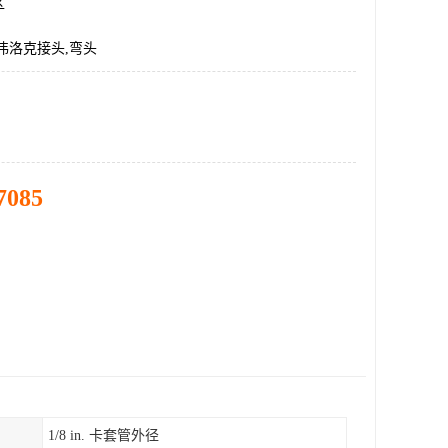
区
伟洛克接头,弯头
7085
1/8 in. 卡套管外径