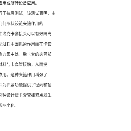
应用或旋转设备应用。
行了抗震测试，该测试表明，由
几何形状铰链夹箍作用的
伟洛克卡套接头可以有效隔离
配过程中因抓紧作用而在卡套
应力集中处。后卡套的夹箍部
材料与卡套管接触，从而提
作用。这种夹箍作用增强了
并为抓紧功能提供了径向和轴
这种设计使卡套管抓紧点发生
影响小化。