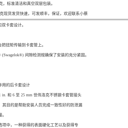
.2克，标准清洁和真空双层包装。
克现货发货快速，可发顺丰，保证，欢迎联系小蔡
载和双卡套设计。
。
不会把扭矩传输到卡套管上。
 (Swagelok®) 间隙检测规确保了安装的充分紧固。
箍作用的后卡套设计
 1 in. 和 6 至 25 mm 世伟洛克不锈钢卡套管接头
，其目的是帮助安装人员完成一致性好的防泄漏
接。
选项中，一种获得的表面硬化工艺以及获得专