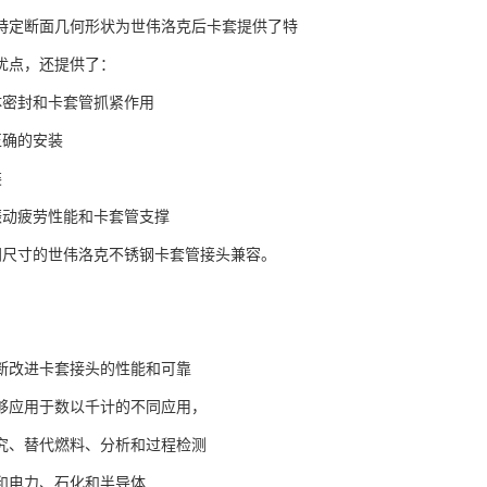
特定断面几何形状为世伟洛克后卡套提供了特
优点，还提供了：
体密封和卡套管抓紧作用
正确的安装
装
振动疲劳性能和卡套管支撑
同尺寸的世伟洛克不锈钢卡套管接头兼容。
断改进卡套接头的性能和可靠
够应用于数以千计的不同应用，
究、替代燃料、分析和过程检测
和电力、石化和半导体