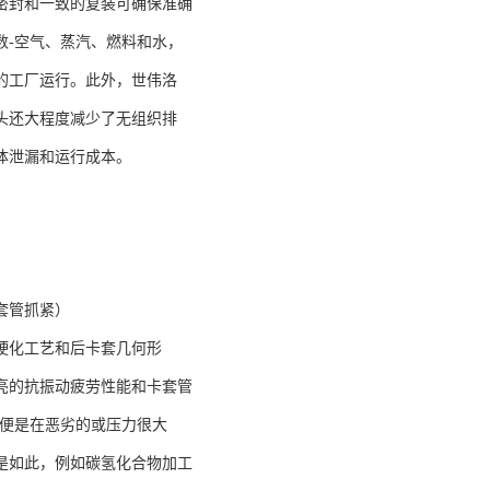
密封和一致的复装可确保准确
数-空气、蒸汽、燃料和水，
的工厂运行。此外，世伟洛
头还大程度减少了无组织排
体泄漏和运行成本。
套管抓紧）
硬化工艺和后卡套几何形
亮的抗振动疲劳性能和卡套管
即便是在恶劣的或压力很大
是如此，例如碳氢化合物加工