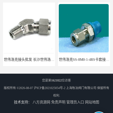
世伟洛克接头批发 长沙世伟洛克接头 耐高温高压
世伟洛克SS-8M0-1-4RS卡套接头部分现货
您是第
1621822
位访客
版权所有 ©2026-08-07
沪ICP备2021025054号-2
上海牧冶阀门有限公司
保留所有
权利.
技术支持：
八方资源网
免责声明
管理员入口
网站地图