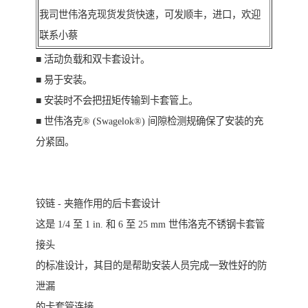
我司世伟洛克现货发货快速，可发顺丰，进口，欢迎
联系小蔡
■ 活动负载和双卡套设计。
■ 易于安装。
■ 安装时不会把扭矩传输到卡套管上。
■ 世伟洛克® (Swagelok®) 间隙检测规确保了安装的充
分紧固。
铰链 - 夹箍作用的后卡套设计
这是 1/4 至 1 in. 和 6 至 25 mm 世伟洛克不锈钢卡套管
接头
的标准设计，其目的是帮助安装人员完成一致性好的防
泄漏
的卡套管连接。