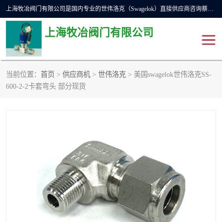
上海牧冶阀门有限公司是国内专业的世伟洛克（Swagelok）直接供应商咨询蔡工，主营世伟洛克球阀、世伟洛克针型阀、世伟洛克隔膜阀、世伟洛克旋塞阀、世伟洛克单向阀、世伟洛克接头、世伟洛克快速接头、世伟洛克卡套管、世伟洛克弯管器、世伟洛克工具等。
上海牧冶阀门有限公司
当前位置：
首页
>
供应商机
>
世伟洛克
> 美国swagelok世伟洛克SS-
世伟洛克
世伟洛克接头
600-2-2卡套弯头 部分现货
世伟洛克球阀
世伟洛克针阀
世伟洛克过滤器
世伟洛克隔膜阀
世伟洛克单向阀
世伟洛克波纹管阀
DSC疏水阀
美国霍克HOKE
世伟洛克针型阀
世伟洛克旋塞阀