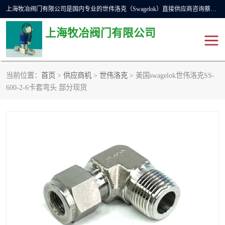
上海牧冶阀门有限公司是国内专业的世伟洛克（Swagelok）直接供应商咨询蔡工，主营世伟洛克球阀、世伟洛克针型阀、世伟洛克隔膜阀、世伟洛克旋塞阀、世伟洛克单向阀、世伟洛克接头、世伟洛克快速接头、世伟洛克卡套管、世伟洛克弯管器、世伟洛克工具等。
上海牧冶阀门有限公司
当前位置：
首页
>
供应商机
>
世伟洛克
> 美国swagelok世伟洛克SS-
世伟洛克
世伟洛克接头
600-2-6卡套弯头 部分现货
世伟洛克球阀
世伟洛克针阀
世伟洛克过滤器
世伟洛克隔膜阀
世伟洛克单向阀
世伟洛克波纹管阀
DSC疏水阀
美国霍克HOKE
世伟洛克针型阀
世伟洛克旋塞阀