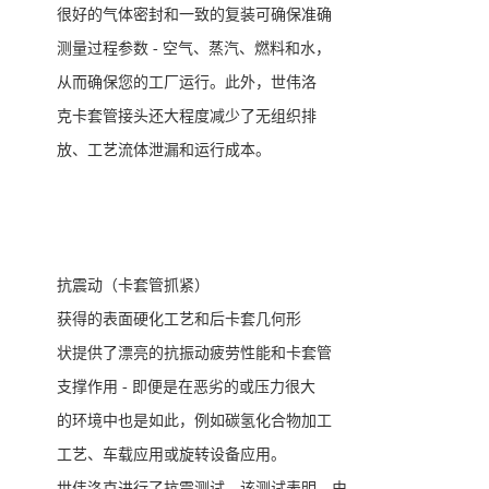
很好
的气体密封和一致的复装可确保准确
测量过程参数
-
空气、蒸汽、燃料和水，
从而确保您的工厂运行。此外，世伟洛
克卡套管接头还大程度减少了无组织排
放、工艺流体泄漏和运行成本。
抗震动（卡套管抓紧）
获得的表面硬化工艺和后卡套几何形
状提供了
漂亮
的抗振动疲劳性能和卡套管
支撑作用
-
即便是在恶劣的或压力
很
大
的环境中也是如此，例如碳氢化合物加工
工艺、车载应用或旋转设备应用。
世伟洛克进行了抗震测试，该测试表明，由