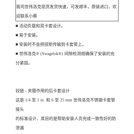
我司世伟洛克现货发货快速，可发顺丰，
原装进口
，欢
迎联系小蔡
■ 活动负载和双卡套设计。
■ 易于安装。
■ 安装时不会把扭矩传输到卡套管上。
■ 世伟洛克® (Swagelok®) 间隙检测规确保了安装的充
分紧固。
铰链
- 夹箍作用的后卡套设计
这是
1/4 至 1 in. 和 6 至 25 mm 世伟洛克不锈钢卡套管
接头
的标准设计，其目的是帮助安装人员完成一致性好的防
泄漏