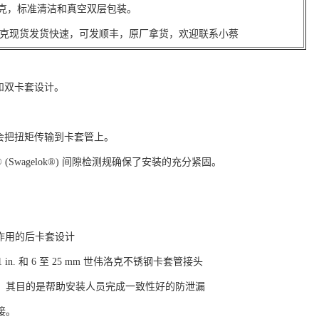
.5克，标准清洁和真空双层包装。
克现货发货快速，可发顺丰，原厂拿货，欢迎联系小蔡
载和双卡套设计。
。
不会把扭矩传输到卡套管上。
 (Swagelok®) 间隙检测规确保了安装的充分紧固。
箍作用的后卡套设计
 1 in. 和 6 至 25 mm 世伟洛克不锈钢卡套管接头
，其目的是帮助安装人员完成一致性好的防泄漏
接。