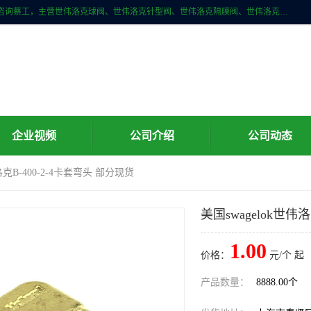
上海牧冶阀门有限公司是国内专业的世伟洛克（Swagelok）直接供应商咨询蔡工，主营世伟洛克球阀、世伟洛克针型阀、世伟洛克隔膜阀、世伟洛克旋塞阀、世伟洛克单向阀、世伟洛克接头、世伟洛克快速接头、世伟洛克卡套管、世伟洛克弯管器、世伟洛克工具等。
企业视频
公司介绍
公司动态
伟洛克B-400-2-4卡套弯头 部分现货
美国swagelok世伟
1.00
价格：
元/个 起
产品数量：
8888.00个