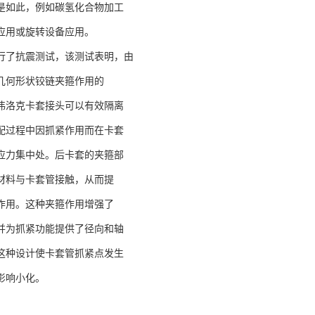
是如此，例如碳氢化合物加工
应用或旋转设备应用。
行了抗震测试，该测试表明，由
几何形状铰链夹箍作用的
伟洛克卡套接头可以有效隔离
配过程中因抓紧作用而在卡套
应力集中处。后卡套的夹箍部
材料与卡套管接触，从而提
作用。这种夹箍作用增强了
并为抓紧功能提供了径向和轴
这种设计使卡套管抓紧点发生
影响小化。