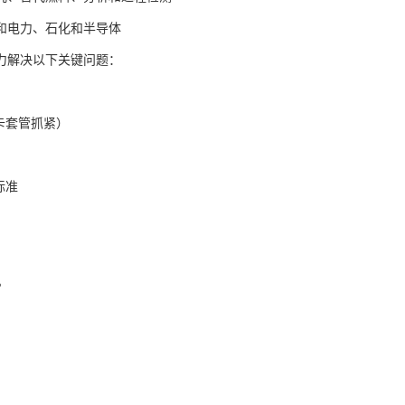
和电力、石化和半导体
力解决以下关键问题：
卡套管抓紧）
标准
。