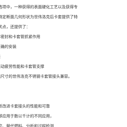
选项中，一种获得的表面硬化工艺以及获得专
特定断面几何形状为世伟洛克后卡套提供了特
优点，还提供了：
体密封和卡套管抓紧作用
正确的安装
装
振动疲劳性能和卡套管支撑
同尺寸的世伟洛克不锈钢卡套管接头兼容。
断改进卡套接头的性能和可靠
够应用于数以千计的不同应用，
究、替代燃料、分析和过程检测