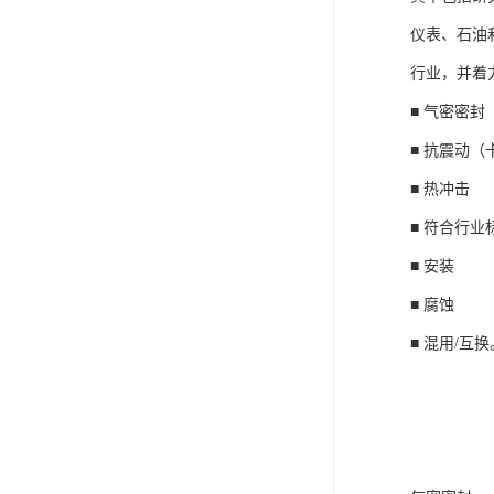
仪表、石油
行业，并着
■ 气密密封
■ 抗震动（
■ 热冲击
■ 符合行业
■ 安装
■ 腐蚀
■ 混用/互换