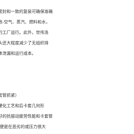
密封和一致的复装可确保准确
数-空气、蒸汽、燃料和水，
的工厂运行。此外，世伟洛
头还大程度减少了无组织排
体泄漏和运行成本。
套管抓紧）
硬化工艺和后卡套几何形
好的抗振动疲劳性能和卡套管
即便是在恶劣的或压力很大