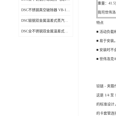
重量：41
DSC不锈钢真空破除器 VB-1系列
我司世伟洛
DSC锻钢双金属温差式蒸汽疏水阀SB81、SB81F
特点
DSC全不锈钢双金属温差式蒸汽疏水阀SB73、SB73F
■ 活动负
■ 易于安装
■ 安装时
■ 世伟洛克®
铰链 - 夹
这是 1/4 至
的标准设计
的卡套管连