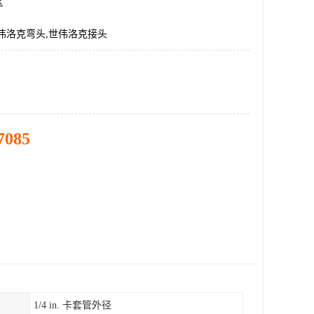
区
伟洛克弯头,世伟洛克接头
7085
1/4 in. 卡套管外径