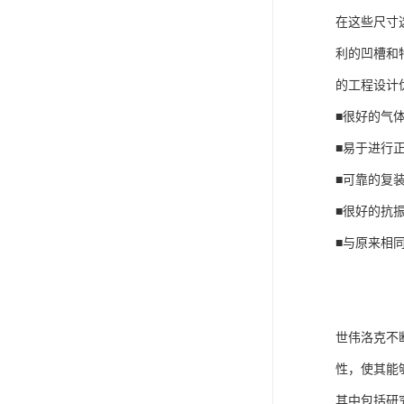
在这些尺寸
利的凹槽和
的工程设计
■很好的气
■易于进行
■可靠的复
■很好的抗
■与原来相
世伟洛克不
性，使其能
其中包括研