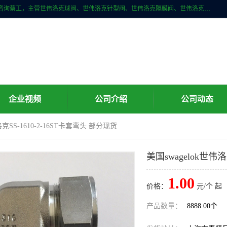
上海牧冶阀门有限公司是国内专业的世伟洛克（Swagelok）直接供应商咨询蔡工，主营世伟洛克球阀、世伟洛克针型阀、世伟洛克隔膜阀、世伟洛克旋塞阀、世伟洛克单向阀、世伟洛克接头、世伟洛克快速接头、世伟洛克卡套管、世伟洛克弯管器、世伟洛克工具等。
企业视频
公司介绍
公司动态
洛克SS-1610-2-16ST卡套弯头 部分现货
美国swagelok世伟洛
1.00
价格：
元/个 起
产品数量：
8888.00个