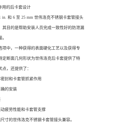
箍作用的后卡套设计
 1 in. 和 6 至 25 mm 世伟洛克不锈钢卡套管接头
，其目的是帮助安装人员完成一致性好的防泄漏
接。
选项中，一种获得的表面硬化工艺以及获得专
特定断面几何形状为世伟洛克后卡套提供了特
优点，还提供了：
体密封和卡套管抓紧作用
正确的安装
装
振动疲劳性能和卡套管支撑
同尺寸的世伟洛克不锈钢卡套管接头兼容。