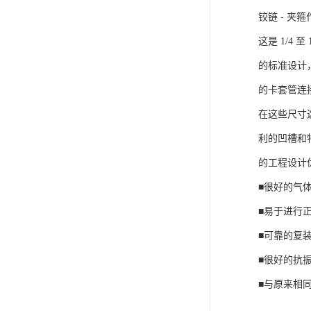
铰链 - 夹
这是 1/4 至
的标准设计
的卡套管连
在这些尺寸
利的凹槽和
的工程设计
■很好的气
■易于进行
■可靠的复
■很好的抗
■与原来相