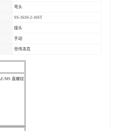
弯头
SS-1610-2-16ST
接头
手动
世伟洛克
AE/MS 直螺纹