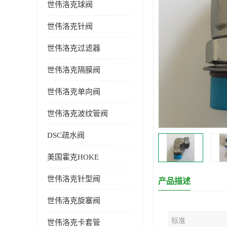
世伟洛克球阀
世伟洛克针阀
世伟洛克过滤器
世伟洛克隔膜阀
世伟洛克单向阀
世伟洛克波纹管阀
DSC疏水阀
美国霍克HOKE
世伟洛克针型阀
产品描述
世伟洛克旋塞阀
标准
世伟洛克卡套管