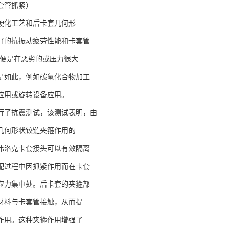
套管抓紧）
硬化工艺和后卡套几何形
好的抗振动疲劳性能和卡套管
即便是在恶劣的或压力很大
是如此，例如碳氢化合物加工
应用或旋转设备应用。
行了抗震测试，该测试表明，由
几何形状铰链夹箍作用的
伟洛克卡套接头可以有效隔离
配过程中因抓紧作用而在卡套
应力集中处。后卡套的夹箍部
材料与卡套管接触，从而提
作用。这种夹箍作用增强了