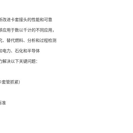
断改进卡套接头的性能和可靠
够应用于数以千计的不同应用，
究、替代燃料、分析和过程检测
和电力、石化和半导体
力解决以下关键问题：
卡套管抓紧）
标准