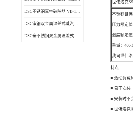
世伟洛克SS-
DSC不锈钢真空破除器 VB-1系列
不锈钢世伟洛
DSC锻钢双金属温差式蒸汽疏水阀SB81、SB81F
压力额定值：
温度额定值：
DSC全不锈钢双金属温差式蒸汽疏水阀SB73、SB73F
重量：48
我司世伟洛
特点
■ 活动负
■ 易于安装
■ 安装时
■ 世伟洛克®