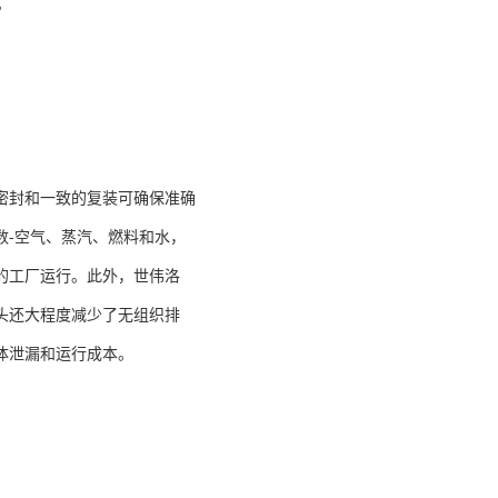
。
密封和一致的复装可确保准确
数-空气、蒸汽、燃料和水，
的工厂运行。此外，世伟洛
头还大程度减少了无组织排
体泄漏和运行成本。