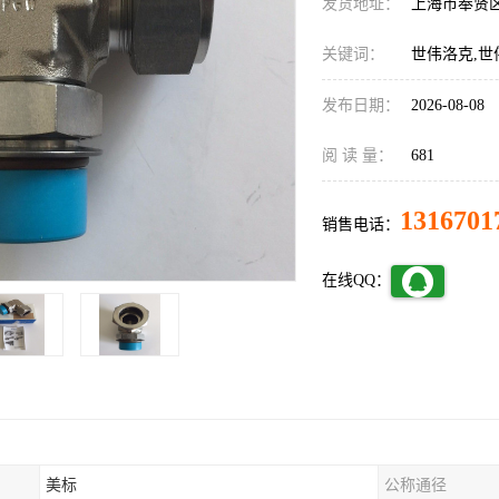
发货地址：
上海市奉贤
关键词：
世伟洛克,世
发布日期：
2026-08-08
阅 读 量：
681
1316701
销售电话：
在线QQ：
美标
公称通径