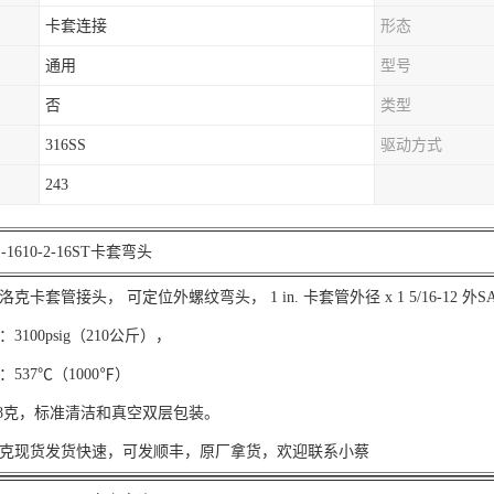
卡套连接
形态
通用
型号
否
类型
316SS
驱动方式
243
1610-2-16ST卡套弯头
克卡套管接头， 可定位外螺纹弯头， 1 in. 卡套管外径 x 1 5/16-12 外S
3100psig（210公斤），
537℃（1000℉）
6.8克，标准清洁和真空双层包装。
克现货发货快速，可发顺丰，原厂拿货，欢迎联系小蔡