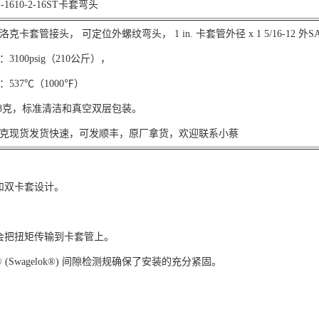
1610-2-16ST卡套弯头
克卡套管接头， 可定位外螺纹弯头， 1 in. 卡套管外径 x 1 5/16-12 外S
3100psig（210公斤），
537℃（1000℉）
6.8克，标准清洁和真空双层包装。
克现货发货快速，可发顺丰，原厂拿货，欢迎联系小蔡
载和双卡套设计。
。
不会把扭矩传输到卡套管上。
 (Swagelok®) 间隙检测规确保了安装的充分紧固。