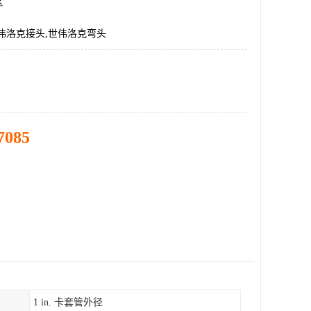
区
伟洛克接头,世伟洛克弯头
7085
1 in. 卡套管外径