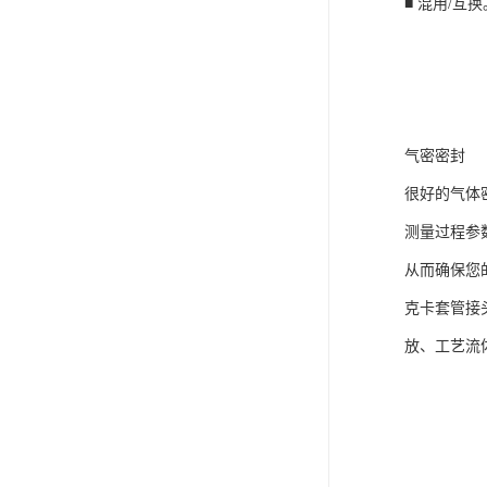
■ 混用/互换
气密密封
很好的气体
测量过程参
从而确保您
克卡套管接
放、工艺流