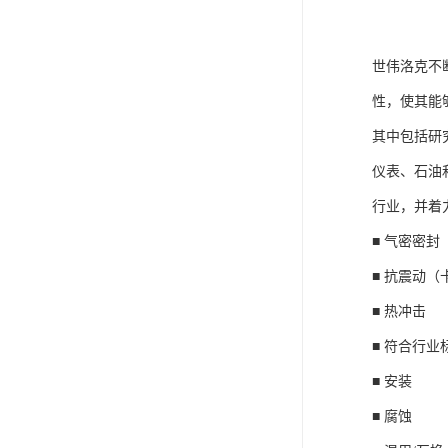
世伟洛克不
性，使其能
其中包括研
仪表、石油
行业，并着
■ 气密密封
■ 抗震动（
■ 热冲击
■ 符合行业
■ 安装
■ 腐蚀