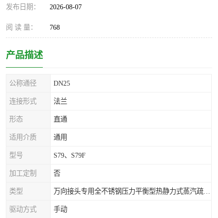
发布日期：
2026-08-07
阅 读 量：
768
产品描述
公称通径
DN25
连接形式
法兰
形态
直通
适用介质
通用
型号
S79、S79F
加工定制
否
类型
万向接头专用全不锈钢压力平衡型热静力式蒸汽疏水阀
驱动方式
手动