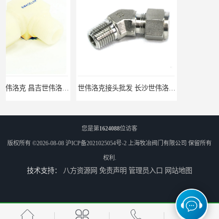
 华东经销
世伟洛克接头批发 长沙世伟洛克接头 耐高温高压
您是第
1624088
位访客
版权所有 ©2026-08-08
沪ICP备2021025054号-2
上海牧冶阀门有限公司
保留所有
权利.
技术支持：
八方资源网
免责声明
管理员入口
网站地图
世伟洛克SS-8M0-1-4RS卡套接头部分现货
世伟洛克SS-10M0-1-8卡套接头部分现货