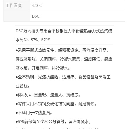
工作温度
320°C
DSC
DSC万向接头专用全不锈钢压力平衡型热静力式蒸汽疏
水阀No. S79、S79F
●采用平衡式热敏元件，经精密设定。蒸汽温度升高，
感应液膨胀，关闭阀座。冷凝水聚集，温度降低，感应
液收缩，开启阀座，排冷凝水。
●全不锈钢，光洁抗酸硷，适用疗、食品设备及高端工
业管线。
●体积小、重量轻、流量大、抗结冻。
●零件采用不锈钢及硬化铬钢阀座，耐磨抗蚀。
●不适用于过热蒸汽。
●S79前保留至少30公分管线，留滞冷凝水。