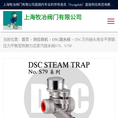
上海牧冶阀门有限公司是国内专业的世伟洛克（Swagelok）直接供应商咨询蔡工，主营世伟洛克球阀、世伟洛克针型阀、世伟洛克隔膜阀、世伟洛克旋塞阀、世伟洛克单向阀、世伟洛克接头、世伟洛克快速接头、世伟洛克卡套管、世伟洛克弯管器、世伟洛克工具等。
上海牧冶阀门有限公司
当前位置：
首页
>
供应商机
>
DSC疏水阀
> DSC万向接头用全不锈钢
世伟洛克
世伟洛克接头
压力平衡型热静力式蒸汽疏水阀S79、S79F
世伟洛克球阀
世伟洛克针阀
世伟洛克过滤器
世伟洛克隔膜阀
世伟洛克单向阀
世伟洛克波纹管阀
DSC疏水阀
美国霍克HOKE
世伟洛克针型阀
世伟洛克旋塞阀